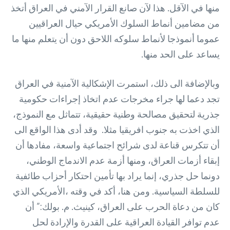
منها في الآقل. هذا لآن صانع القرار الآمني في العراق أتخذ
من مضامين أنماط السلوك الأمريكي حيال العراقيين
عموما أنموذجا لأنماط سلوكه اللاحق دون أن يتعلم منها ما
يساعد على الحد منها.
وبالإضافة الى ذلك، استمرت الإشكالية الآمنية في العراق
تجد دعما لها جراء مخرجات عدم اتخاذ إجراءات حكومية
جذرية لتحقيق مصالحة وطنية حقيقية، تتماثل مع النموذج،
الذي اخذت به جنوب افريقيا مثلا. وقد أدى هذا الواقع الى
أن تتكرس قناعة لدى شرائح اجتماعية واسعة، مفادها أن
إبقاء أزمات العراق، ومنها أزمة عدم الاندماج الوطني،
دونما حل جذري، إنما يراد بها تأمين احتكار أحزاب طائفية
للسلطة السياسية. ومن هنا، أكد في وقته ،الأمريكي الذي
كان من دعاة الحرب على العراق، كينيث. م. بولك:” أن
عدم توافر القيادة العراقية على القدرة والإرادة لحل