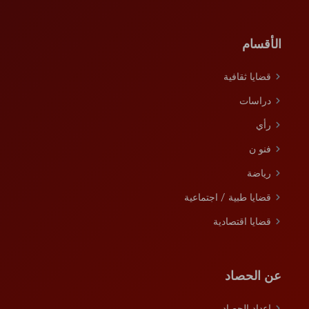
الأقسام
قضايا ثقافية
دراسات
رأي
فنو ن
رﯾﺎﺿﺔ
قضايا طبية / اجتماعية
قضايا اقتصادية
عن الحصاد
اﻋداد اﻟﺣﺻﺎد