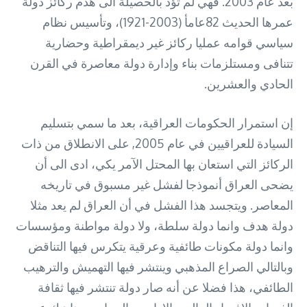
بعد عام 2003. فهي لم تؤد بالحصيلة الى هدم ركائز دولة
عمرها الحديث 82عامأ (2003-1921)، وتأسيس نظام
سياسي قوامه عمليا ركائز غير ديمقراطية وحضارية
تتنافى ومستلزمات بناء وإدارة دولة معاصرة في القرن
الحادي والعشرين.
إن استمرار الحكومات العراقية، بعد ما سمي بتسليم
السيادة للعراقيين في عام 2005, على الانطلاق من ذات
الركائز التي استعان بها المحتل الآمر يكي، ادى الى أن
يضحى العراق أنموذجا لفشل غير مسبوق في تاريخه
المعاصر. ويتجسد هذا الفشل في أن العراق لم يعد مثلا
دولة هدف وانما دولة سلطة، ولا دولة مواطنة ومؤسسات
وانما دولة مكونات طائفية وعرقية يتكرس فيها التناقض
وبالتالي الصراع المذهبي وينتشر فيها التهميش والترهيب
الطائفي، هذا فضلا عن أنه صار دولة تنتشر فيها ثقافة