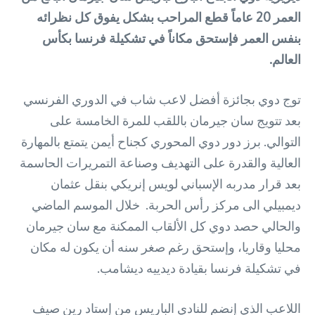
العمر 20 عاماً قطع المراحب بشكل يفوق كل نظرائه
بنفس العمر فإستحق مكاناً في تشكيلة فرنسا بكأس
العالم.
توج دوي بجائزة أفضل لاعب شاب في الدوري الفرنسي
بعد تتويج سان جيرمان باللقب للمرة الخامسة على
التوالي. برز دور دوي المحوري كجناح أيمن يتمتع بالمهارة
العالية والقدرة على التهديف وصناعة التمريرات الحاسمة
بعد قرار مدربه الإسباني لويس إنريكي بنقل عثمان
ديمبيلي الى مركز رأس الحربة. خلال الموسم الماضي
والحالي حصد دوي كل الألقاب الممكنة مع سان جيرمان
محليا وقاريا، وإستحق رغم صغر سنه أن يكون له مكان
في تشكيلة فرنسا بقيادة ديدييه ديشامب.
اللاعب الذي إنضم للنادي الباريس من إستاد رين صيف