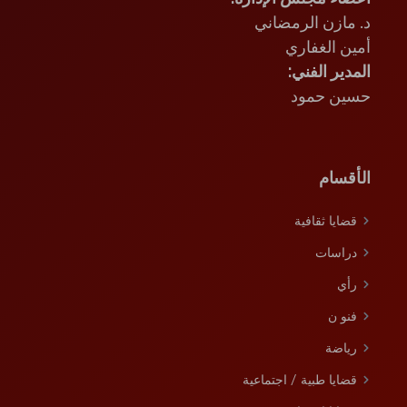
د. مازن الرمضاني
أمين الغفاري
المدير الفني:
حسين حمود
الأقسام
قضايا ثقافية
دراسات
رأي
فنو ن
رﯾﺎﺿﺔ
قضايا طبية / اجتماعية