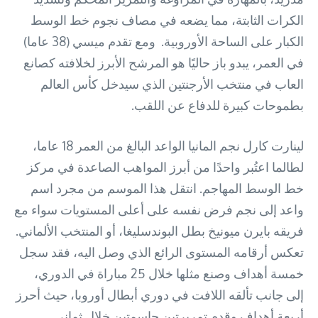
الكرات الثابتة، مما يضعه في مصاف نجوم خط الوسط
الكبار على الساحة الأوروبية. ومع تقدم ميسي (38 عاما)
في العمر، يبدو باز حاليًا هو المرشح الأبرز لخلافته كصانع
العاب في منتخب الأرجنتين الذي سيدخل كأس العالم
بطموحات كبيرة للدفاع عن اللقب.
لينارت كارل نجم المانيا الواعد البالغ من العمر 18 عاما،
لطالما اعتُبر واحدًا من أبرز المواهب الصاعدة في مركز
خط الوسط المهاجم. انتقل هذا الموسم من مجرد اسم
واعد إلى نجم فرض نفسه على أعلى المستويات سواء مع
فريقه بايرن ميونيخ بطل البوندسليغا، أو المنتخب الألماني.
تعكس أرقامه المستوى الرائع الذي وصل اليه، فقد سجل
خمسة أهداف وصنع مثلها خلال 25 مباراة في الدوري،
إلى جانب تألقه اللافت في دوري أبطال أوروبا، حيث أحرز
أربعة أهداف وقدم تمريرتين حاسمتين خلال ثماني