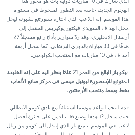
الذي شارك في 10 مباريات دولية بات هو محور هذا
الهجوم الجديد، خاصة بعد التطور الملحوظ في مستواه
هذا الموسم. إنه اللاعب الذي اختاره سبورتنغ لشبونة ليحل
محل الهداف السويدي فيكتور يوكيريس المنتقل إلى
أرسنال الإنجليزي، وقد ردّ سواريز بأداءٍ رائع مسجلاً 27
هدفًا في 33 مباراة بالدوري البرتغالي. كما سجل أربعة
أهداف في 10 مباريات مع المنتخب الكولومبي.
نيكو باز البالغ من العمر 21 عامًا ينظر اليه على إنه الخليفة
المتوقع للإسطورة ليونيل ميسي في مركز صانع الألعاب
بخط وسط منتخب الأرجنتين.
قدم النجم الواعد موسما استثنائياً مع نادي كومو الايطالي
حيث سجل 12 هدفا وصنع 16 لينافس على جائزة أفضل
لاعب في الموسم. يتمتع باز الذي إنتقل الى كومو من ريال
مدريد، بالمهارة في المراوغة والتمرير المحكم وتسديد