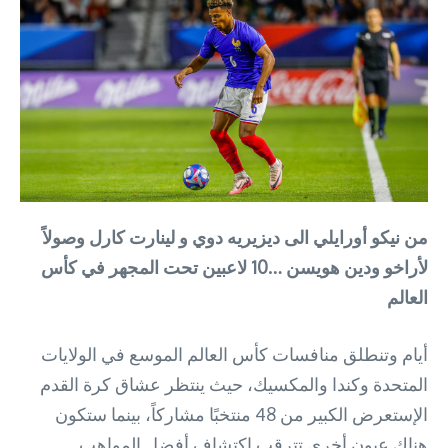
من نيكو أورايلي الى ديزيريه دوي و لينارت كارل وصولاً
لأراخو ودين هويسن …10 لاعبين تحت المجهر في كأس
العالم
أيام وتنطلق منافسات كأس العالم الموسع في الولايات
المتحدة وكندا والمكسيك، حيث ينتظر عشاق كرة القدم
الإستعرض الكبير من 48 منتخبًا مشاركاً، بينما ستكون
هناك عيون أخرى تترقب إكتشاف أفضل المواهب