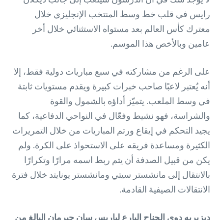
رايس في قلب خط وسط المنتخب الإنجليزي خلال
معترك كأس العالم بعد مستواه الاستثنائي خلال أخر
عامين وبالأخص هذا الموسم.
على الرغم من مشاركته في سبع مباريات دولية فقط، إلا
أنه يُعتبر لاعبًا صاحب خبرات كبيرة ويقدم مستويات ثابتة
في وسط الملعب. يتميّز أداؤه بالشمول والقوة
والشراسة، فهو نشيط وفعّال في النواحي الدفاعية، كما
يجيد التحكم في إيقاع ورتم المباريات من خلال التمريرات
الكثيرة ومساعدة فريقه على الاستحواذ على الكرة. ولم
يكن من قبيل الصدفة أن يتم ربط اسمه مرارًا وتكرارًا
بالانتقال إلى مانشستر سيتي ومانشستر يونايتد خلال فترة
الانتقالات الصيفية القادمة.
ديزيريه دوي الجناح البارع لباريس سان جيرمان البالغ من