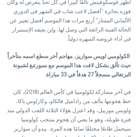
أظهر فوسكوفيتش تألقًا كبيرا في كل تحدٍّ يتعرض له وكان
فوزه بجائزة “أفضل لاعب شاب في الشهر في الدوري
الألماني الممتاز” أربع مرات هذا الموسم أفضل تعبير عن
الحالة الفنية الرائعة التي وصل لها، ولن يعيقه الإستمرار
في أداء عروضه المبهره دولياً.
الكولومبي لويس سواريز، مهاجم أخر سطع اسمه متأخراً
حيث تألق بشكل لافت هذا الموسم مع سبورتنغ لشبونة
البرتغالي مسجلاً 27 هدفاً في 33 مباراة.
في آخر مشاركة لكولومبيا في كأس العالم (2018)، كان
خط هجومها يتألف من راداميل فالكاو، وكارلوس باكا،
ولويس مورييل، وقد اعتزل هؤلاء الثلاثة اللعب الدولي منذ
فترة طويلة، وهو ما يعني أن هجوم منتخب كولومبيا
سيحمل طابعًا مختلفًا تمامًا هذه المرة. يبدو أن سواريز