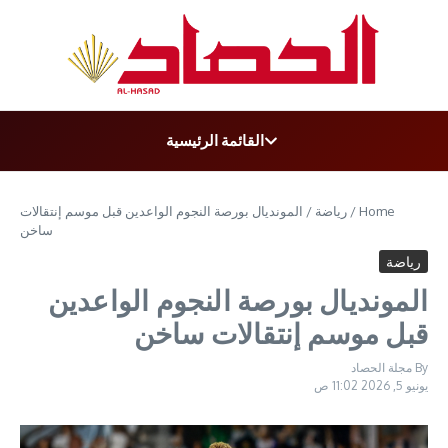
t
القائمة الرئيسية
Home
/
رﯾﺎﺿﺔ
/
المونديال بورصة النجوم الواعدين قبل موسم إنتقالات
ساخن
رﯾﺎﺿﺔ
المونديال بورصة النجوم الواعدين
قبل موسم إنتقالات ساخن
By
مجلة الحصاد
يونيو 5, 2026
11:02 ص