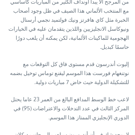
من المرجح ألا يبدأ أونداف الكثير من المباريات كأساسي
مع المنتخب الألماني هذا الصيف في ظل وجود أصحاب
الخبرة مثل كاي هافرتز ونيك فولتميد نجمي أرسنال
ونيوكاسل الانجليزيين واللذين يتقدمان عليه في الخيارات
الهجومية للماكينات الألمانية، لكن يمكنه أن يلعب دورًا
حاسمًا كبديل.
إليوت أندرسون قدم مستوى فاق كل التوقعات مع
نوتنغهام فورست هذا الموسم ليقنع توماس توخيل بضمه
للتشكيلة الدولية حيث خاض 7 مباريات دولية.
لاعب خط الوسط المدافع البالغ من العمر 23 عاما يحتل
المركز الثالث في عدد التدخلات والاعتراضات (95) في
الدوري الإنجليزي الممتاز هذا الموسم.
لا يوجد شك في أن أندرسون سيلعب إلى جانب ديكلان