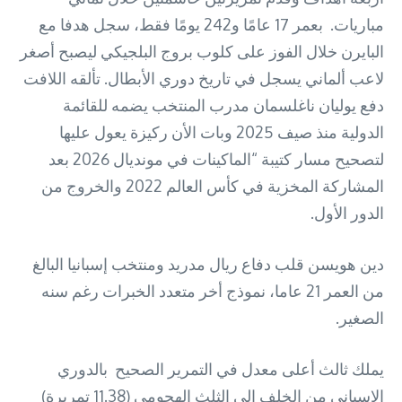
مباريات. بعمر 17 عامًا و242 يومًا فقط، سجل هدفا مع
البايرن خلال الفوز على كلوب بروج البلجيكي ليصبح أصغر
لاعب ألماني يسجل في تاريخ دوري الأبطال. تألقه اللافت
دفع يوليان ناغلسمان مدرب المنتخب يضمه للقائمة
الدولية منذ صيف 2025 وبات الأن ركيزة يعول عليها
لتصحيح مسار كتيبة “الماكينات في مونديال 2026 بعد
المشاركة المخزية في كأس العالم 2022 والخروج من
الدور الأول.
دين هويسن قلب دفاع ريال مدريد ومنتخب إسبانيا البالغ
من العمر 21 عاما، نموذج أخر متعدد الخبرات رغم سنه
الصغير.
يملك ثالث أعلى معدل في التمرير الصحيح بالدوري
الإسباني من الخلف الى الثلث الهجومي (11.38 تمريرة)