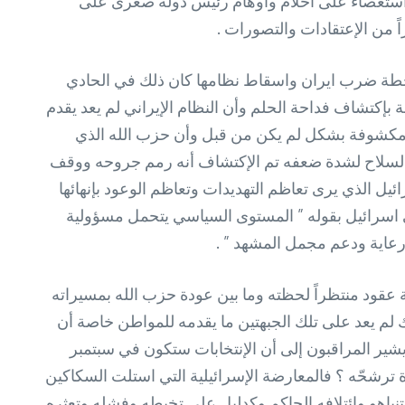
ر استعصاء على أحلام وأوهام رئيس دولة صغرى على
ً من الإعتقادات والتصورات .
 خطة ضرب ايران واسقاط نظامها كان ذلك في الحادي
بإكتشاف فداحة الحلم وأن النظام الإيراني لم يعد يقدم
دن مكشوفة بشكل لم يكن من قبل وأن حزب الله الذي
كومة لبنان بتجريده من السلاح لشدة ضعفه تم الإكتشاف أنه رمم جروحه ووقف
ئيل الذي يرى تعاظم التهديدات وتعاظم الوعود بإنهائها
ي اسرائيل بقوله ” المستوى السياسي يتحمل مسؤولية
 رعاية ودعم مجمل المشهد ” .
ة عقود منتظراً لحظته وما بين عودة حزب الله بمسيراته
ك لم يعد على تلك الجبهتين ما يقدمه للمواطن خاصة أن
تي يشير المراقبون إلى أن الإنتخابات ستكون في سبتمبر
 ترشحّه ؟ فالمعارضة الإسرائيلية التي استلت السكاكين
تنياهو وائتلافه الحاكم وكدليل على تخبطه وفشله وتعثره