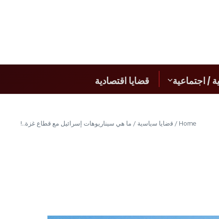
t
ة / اجتماعية
قضايا اقتصادية
Home
/
ﻗﺿﺎﯾﺎ ﺳﯾﺎﺳﯾﺔ
/
ما هي سيناريوهات إسرائيل مع قطاع غزة..!