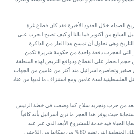
ريخ الصدام خلال العقود الأخيرة فقد كان قطاع غزة
ل السابع من أكتوبر فما بالنا أو كيف تصبح الحرب على
لتاريخ وهي تحاول أن تمسح هذا العار من الذاكرة
الشر التي انفجرت دفعة واحدة من حكومة شريرة تكمن
 كوصمة عار لن تنجو منها لكن ذلك يعكس حجم الخطر على القطاع ودوافع التربص لهذه المنطقة
ن صغير وتحاصره اسرائيل منذ أكثر من عامين من الجهات
ل الفلسطينية لمدة عامين ومع استنزاف ما لديها من عتاد
 أبعد من حرب وتجريد سلاح كما وضعت في خطة الرئيس
بة حيث يوفر هذا العجر ما ترى أسرائيل بأنه كافياً
ا الحياة فيه خدمة للمشروع الأبعد الذي عبر عنه
اسرائيل كاتس وزير الجيش في اسرائيل وهو مشروع التهجير وتلك حقيقة أغلب الظن أن اسرائيل تسعى لهذا معتقدة أن تلك المنطقة التي تضم 80% من سكانها من اللاجئين