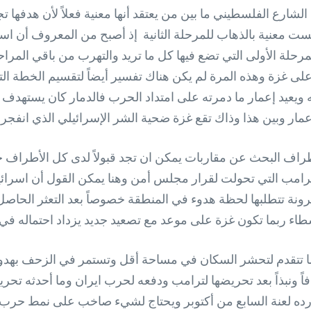
لشارع الفلسطيني ما بين من يعتقد أنها معنية فعلاً لأن هدفها 
ليست معنية بالذهاب للمرحلة الثانية إذ أصبح من المعروف أن 
لمرحلة الأولى التي تضع فيها كل ما تريد والتهرب من باقي الم
ى غزة وهذه المرة لم يكن هناك تفسير أيضاً لتقسيم الخطة التي
يعيد إعمار ما دمرته على امتداد الحرب فالدمار كان يستهدف ال
مار وبين هذا وذاك تقع غزة ضحية الشر الإسرائيلي الذي انفجر د
راف البحث عن مقاربات يمكن ان تجد قبولاً لدى كل الأطراف 
رامب التي تحولت لقرار مجلس أمن وهنا يمكن القول أن اسرائ
 مرونة تتطلبها لحظة هدوء في المنطقة خصوصاً بعد التعثر الحاصل
ء ربما تكون غزة على موعد مع تصعيد جديد يزداد احتماله في بو
مساحة القطاع فربما تتقدم لتحشر السكان في مساحة أقل وتستمر في الزحف
ً ونبذاً بعد تحريضها لترامب ودفعه لحرب ايران وما أحدثه تح
ه لعنة السابع من أكتوبر ويحتاج لشيء صاخب على نمط حرب كبير