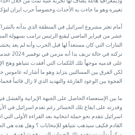
وديمغرافيا هائلة يضاف لها تجربة غنية نمت من خلال أحد
تغييره وهو ما جاءت به الأحداث وخصوصاً حرب ايران لتؤكد 
أمام تعثر مشروع اسرائيل في المنطقة الذي بدأته بالشر
عشر من فبراير الماضي ليقنع الرئيس ترامب بسهولة المسأل
التنازات التي كان مستعداً لها قبل الحرب وأنه لم يعد 
تركته في
على قدميه موجهاً تلك اللكمات التي أفقدت نتنياهو وهج الإ
لكن الفرق بين المسالتين يتزايد وهو ما أشار له عاموس 
الفجوة بين الوعود الفارغة والتهديد الذي لا زال قائماً 
ما بين الإستعصاء الحاصل على الجبهة الإيرانية والفشل في
وقدرته على ايقاع تلك الخسائر رغم تقدم اسرائيل في الأرا
اسرائيل تتقدم نحو حملة انتخابية بعد القراءة الأولى التي ا
القادم فكيف سيذهب نتنياهو للإنتخابات ؟ وهل هذه هي الص
مبكراً بدأت تستخدم تلك الجبهات التي رفع نتنياهو في ذرو