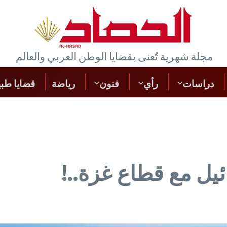
مجلة شهرية تُعنى بقضايا الوطن العربي والعالم
دراسات
رأي
فنون
رﯾﺎﺿﺔ
قضايا طبي
يل مع قطاع غزة..!