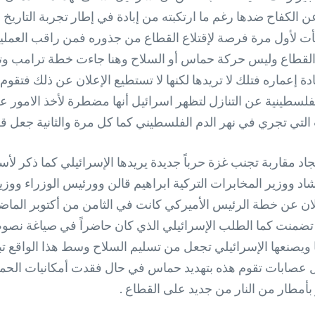
 لجؤوا بسبب نكبة عام 1948 لن يتوقفوا عن الكفاح ضدها رغم ما ارتكبته من إبادة في إطا
ت لأول مرة فرصة لإقتلاع القطاع من جذوره فمن راقب العمليات 
القطاع وليس حركة حماس أو السلاح وهنا جاءت خطة ترامب وتقس
ة إعماره فتلك لا تريدها لكنها لا تستطيع الإعلان عن ذلك فتقو
لفلسطينية عن التنازل لتظهر اسرائيل أنها مضطرة لأخذ الامور ع
التي تجري في نهر الدم الفلسطيني كما كل مرة والثانية جعل قطا
د مقاربة تجنب غزة حرباً جديدة يريدها الإسرائيلي كما ذكر لأ
 ووزير المخابرات التركية ابراهيم قالن وورئيس الوزراء ووزي
لان عن خطة الرئيس الأميركي كانت في الثامن من أكتوبر الماضي 
 والتي تضمنت كما الطلب الإسرائيلي الذي كان حاضراً في صياغة 
ويصنعها الإسرائيلي تجعل من تسليم السلاح وسط هذا الواقع 
 عصابات تقوم هذه بتهديد حماس في حال فقدت أمكانيات الحم
بأمطار من النار من جديد على القطاع .