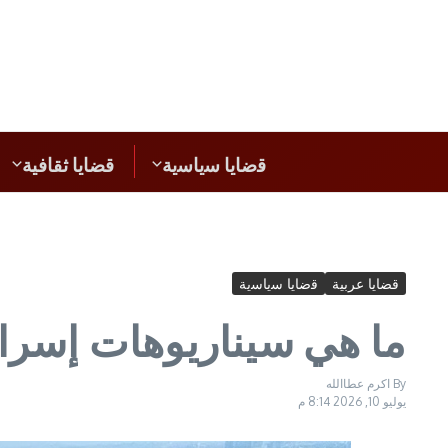
ﻗﺿﺎﯾﺎ ﺳﯾﺎﺳﯾﺔ
قضايا ثقافية
قضايا عربية
ﻗﺿﺎﯾﺎ ﺳﯾﺎﺳﯾﺔ
ما هي سيناريوهات إسرائ
By
اكرم عطاالله
يوليو 10, 2026
8:14 م