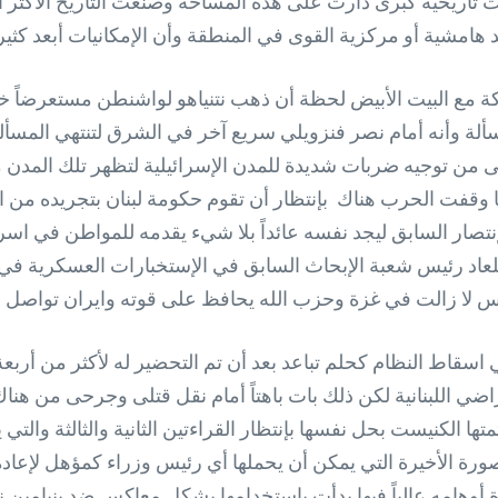
اث تاريخية كبرى دارت على هذه المساحة وصنعت التاريخ الأكث
هامشية أو مركزية القوى في المنطقة وأن الإمكانيات أبعد كثيرا
اكة مع البيت الأبيض لحظة أن ذهب نتنياهو لواشنطن مستعرضاً
ة وأنه أمام نصر فنزويلي سريع آخر في الشرق لتنتهي المسألة 
يخشى من توجيه ضربات شديدة للمدن الإسرائيلية لتظهر تلك الم
 حالة نزيف بدا أنه مزمن في نوفمبر 2024 عندما وقفت الحرب هناك بإنتظار أن تقوم ح
نتصار السابق ليجد نفسه عائداً بلا شيء يقدمه للمواطن في اسرا
جلعاد رئيس شعبة الإبحاث السابق في الإستخبارات العسكرية ف
فحماس لا زالت في غزة وحزب الله يحافظ على قوته وايران تواصل
 اسقاط النظام كحلم تباعد بعد أن تم التحضير له لأكثر من أربع
ضي اللبنانية لكن ذلك بات باهتاً أمام نقل قتلى وجرحى من هنا
تمتها الكنيست بحل نفسها بإنتظار القراءتين الثانية والثالثة وال
ورة الأخيرة التي يمكن أن يحملها أي رئيس وزراء كمؤهل لإعادة
ة أوهامه عالياً فيها بدأت بإستخدامها بشكل معاكس ضد بنيامين ن