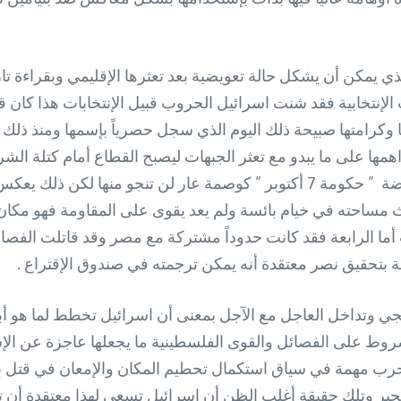
لذي يمكن أن يشكل حالة تعويضية بعد تعثرها الإقليمي وبقراءة تا
إنتخابية فقد شنت اسرائيل الحروب قبيل الإنتخابات هذا كان قب
وكرامتها صبيحة ذلك اليوم الذي سجل حصرياً بإسمها ومنذ ذلك ا
 داهمها على ما يبدو مع تعثر الجبهات ليصبح القطاع أمام كتلة 
أزمتها بأنه أصبح يطلق عليها في اسرائيل ومن قبل المعارضة ” حكومة 7 أكتوبر ”
ث مساحته في خيام بائسة ولم يعد يقوى على المقاومة فهو مكا
ما الرابعة فقد كانت حدوداً مشتركة مع مصر وقد قاتلت الفصائ
مة بتحقيق نصر معتقدة أنه يمكن ترجمته في صندوق الإقتراع .
يجي وتداخل العاجل مع الآجل بمعنى أن اسرائيل تخطط لما هو
 على الفصائل والقوى الفلسطينية ما يجعلها عاجزة عن الإستجا
حرب مهمة في سياق استكمال تحطيم المكان والإمعان في قتل بقاي