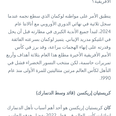
الأفريقية؟
ينطبق الأمر على مواطنه لوكمان الذي سطع نجمه عندما
سجل ثلاثية في نهائي الدوري الأوروبي مع أتالانتا عام
2024، لتبدأ جميع الأندية الكبرى في مطارته قبل أن يحل
في اتلتيكو مدريد الإيباني. يتميز لوكمان بسرعته الفائقة
وقدرته على إنهاء الهجمات ببراعة، وقد برز في كأس
الأمم الأفريقية الأخيرة مطلع هذا العام بثلاثة أهداف وأربع
تمريرات حاسمة، لكن منتخب النسور الخضراء فشل في
التأهل لكأس العالم مرتين متتاليتين للمرة الأولى منذ عام
1990.
كريستيان إريكسن (قائد وسط الدنمارك)
كان
كريستيان إريكسن هو أحد أهم أسباب تأهل الدنمارك
لنهائيات كأس العالم في قطر 2022 بفضل هدفه الحاسم