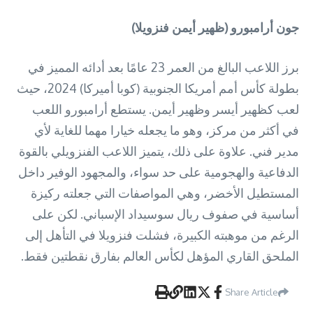
جون أرامبورو (ظهير أيمن فنزويلا)
برز اللاعب البالغ من العمر 23 عامًا بعد أدائه المميز في
بطولة كأس أمم أمريكا الجنوبية (كوبا أميركا) 2024، حيث
لعب كظهير أيسر وظهير أيمن. يستطع أرامبورو اللعب
في أكثر من مركز، وهو ما يجعله خيارا مهما للغاية لأي
مدير فني. علاوة على ذلك، يتميز اللاعب الفنزويلي بالقوة
الدفاعية والهجومية على حد سواء، والمجهود الوفير داخل
المستطيل الأخضر، وهي المواصفات التي جعلته ركيزة
أساسية في صفوف ريال سوسيداد الإسباني. لكن على
الرغم من موهبته الكبيرة، فشلت فنزويلا في التأهل إلى
الملحق القاري المؤهل لكأس العالم بفارق نقطتين فقط.
Share Article