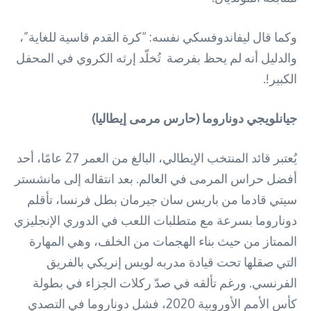
وكما قال ليفاندوفسكي نفسه: “كرة القدم قاسية للغاية”،
والدليل أنه لم يحظ بفرصة تُخلّد إرثه الكروي في المحفل
الكبير!.
جيانلويجي دوناروما (حارس مرمى إيطاليا)
يُعتبر قائد المنتخب الإيطالي، البالغ من العمر 27 عامًا، أحد
أفضل حراس المرمى في العالم. بعد انتقاله إلى مانشستر
سيتي قادما من باريس سان جيرمان بطل فرنسا، تأقلم
دوناروما بسرعة مع متطلبات اللعب في الدوري الإنجليزي
الممتاز من حيث بناء الهجمات من الخلف، وهي المهارة
التي صقلها تحت قيادة مدربه لويس إنريكي بالفريق
الفرنسي. ورغم تألقه في صدّ ركلات الجزاء في بطولة
كأس الأمم الأوروبية 2020، فشل دوناروما في التصدي