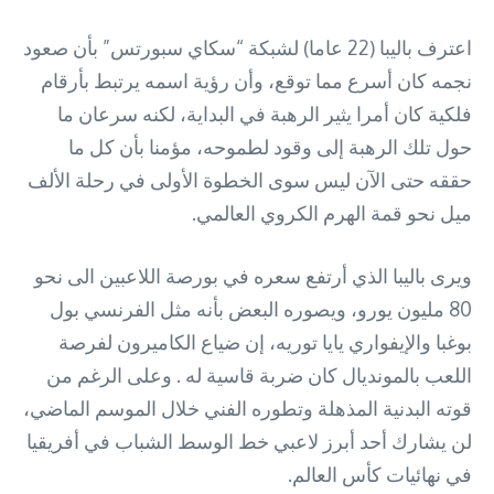
اعترف باليبا (22 عاما) لشبكة “سكاي سبورتس” بأن صعود
نجمه كان أسرع مما توقع، وأن رؤية اسمه يرتبط بأرقام
فلكية كان أمرا يثير الرهبة في البداية، لكنه سرعان ما
حول تلك الرهبة إلى وقود لطموحه، مؤمنا بأن كل ما
حققه حتى الآن ليس سوى الخطوة الأولى في رحلة الألف
ميل نحو قمة الهرم الكروي العالمي.
ويرى باليبا الذي أرتفع سعره في بورصة اللاعبين الى نحو
80 مليون يورو، ويصوره البعض بأنه مثل الفرنسي بول
بوغبا والإيفواري يايا توريه، إن ضياع الكاميرون لفرصة
اللعب بالمونديال كان ضربة قاسية له . وعلى الرغم من
قوته البدنية المذهلة وتطوره الفني خلال الموسم الماضي،
لن يشارك أحد أبرز لاعبي خط الوسط الشباب في أفريقيا
في نهائيات كأس العالم.