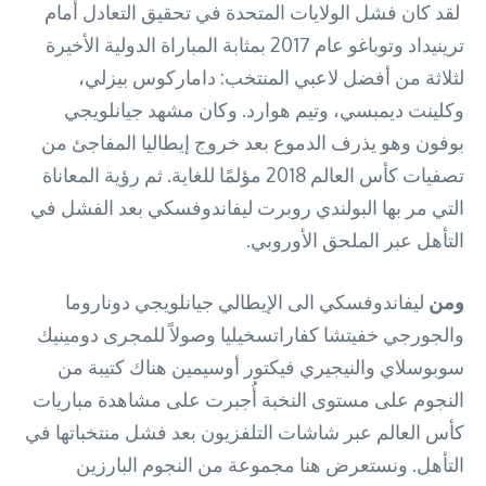
لقد كان فشل الولايات المتحدة في تحقيق التعادل أمام
ترينيداد وتوباغو عام 2017 بمثابة المباراة الدولية الأخيرة
لثلاثة من أفضل لاعبي المنتخب: داماركوس بيزلي،
وكلينت ديمبسي، وتيم هوارد. وكان مشهد جيانلويجي
بوفون وهو يذرف الدموع بعد خروج إيطاليا المفاجئ من
تصفيات كأس العالم 2018 مؤلمًا للغاية. ثم رؤية المعاناة
التي مر بها البولندي روبرت ليفاندوفسكي بعد الفشل في
التأهل عبر الملحق الأوروبي.
ومن
ليفاندوفسكي الى الإيطالي جيانلويجي دوناروما
والجورجي خفيتشا كفاراتسخيليا وصولاً للمجرى دومينيك
سوبوسلاي والنيجيري فيكتور أوسيمين هناك كتيبة من
النجوم على مستوى النخبة أُجبرت على مشاهدة مباريات
كأس العالم عبر شاشات التلفزيون بعد فشل منتخباتها في
التأهل. ونستعرض هنا مجموعة من النجوم البارزين