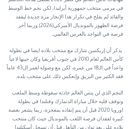
في مرمى منتخب جمهورية أيرلندا، لكن نجم خط الوسط
والقائد لم يفلح في تكرار هذا الإنجاز مرة جديدة ليفقد
فرصة الظهور بالمونديال الأميركي(2026) وربما أخر
فرصة في التواجد بالعرس العالمي.
يذكر أن إريكسن شارك مع منتخب بلاده ايضا في بطولة
كأس العالم لعام 2010 في جنوب أفريقيا وكان حينها لاعباً
واعداً في الـ18 من عمره، لكن مع وصوله لعمر ال43 عاماً
فقد الكثير من البريق وإنعكس ذلك على منتخب بلده.
النجم الذي لن ينس العالم حادثة سقوطة وسط الملعب
وتوقف قلبه خلال مباراة الدنمارك وفنلندا في بطولة
اوروبا 2020 قبل أن يتم إنقاذه بمعجزة، ربما يشعر بغصة
كبيرة لفقدان فرصة اللعب بالمونديال حيث كان منتخب
بلاده على بعد ثوان من التأهل قبل أن تسجل أسكتلندا