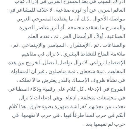
ادراك السبب في بعد المسرح العربي في إدراك غياب
العالم العربي عن أي ثورة صناعية . لا علاقة للمشاعر في
مواصلة الأحوال . ذلك أن ما يفتقده المسرحي العربي
والمسرح ما يفتقده مجتمعه . أو أبرز عناصر الصورة
الصناعية . أولاً ، الرأسمال الحر . ثم ، تقدم العلم
والصناعات . ثم ، الإستقرار ، السياسي والإجتماعي . ثم ،
ملاءمة المناخ للنشاط البشري . لا نزال في مفاهيم
الإقتصاد الزراعي. لا نزال نواصل النضال للخروج من هذه
المفاهيم . ثمة شجعان ، ثمة مناضلون ، غير أن المساواة
في نشأة ظروف الإمساك بالقدر يفترض ما لا نملكه .
القروح في الإدعاء . كل كلام على رقمية وذكاء اصطناعي
في مجتمعات متخلفة ، ادعاء . وهي ادعاءات لا تزال
تجذب من تجذبهم كفراشة مبهورة بضوء حارق . هذا كلام
أبكم في حرب لسنا طرفاً فيها ، في حرب لا نفهمها، في
حرب لم نفهمها بعد .