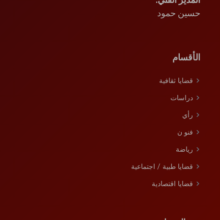
حسين حمود
الأقسام
قضايا ثقافية
دراسات
رأي
فنو ن
رﯾﺎﺿﺔ
قضايا طبية / اجتماعية
قضايا اقتصادية