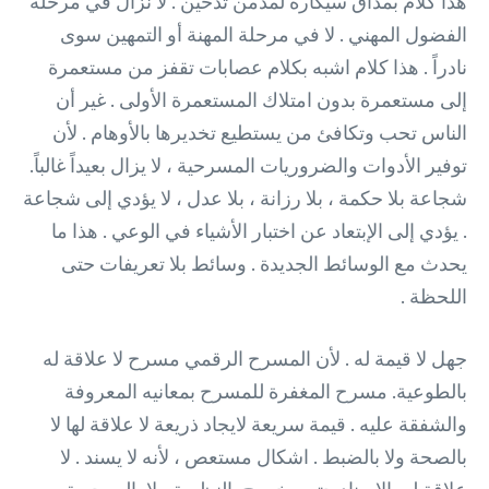
هذا كلام بمذاق سيكارة لمدمن تدخين . لا نزال في مرحلة
الفضول المهني . لا في مرحلة المهنة أو التمهين سوى
نادراً . هذا كلام اشبه بكلام عصابات تقفز من مستعمرة
إلى مستعمرة بدون امتلاك المستعمرة الأولى . غير أن
الناس تحب وتكافئ من يستطيع تخديرها بالأوهام . لأن
توفير الأدوات والضروريات المسرحية ، لا يزال بعيداً غالباً.
شجاعة بلا حكمة ، بلا رزانة ، بلا عدل ، لا يؤدي إلى شجاعة
. يؤدي إلى الإبتعاد عن اختبار الأشياء في الوعي . هذا ما
يحدث مع الوسائط الجديدة . وسائط بلا تعريفات حتى
اللحظة .
جهل لا قيمة له . لأن المسرح الرقمي مسرح لا علاقة له
بالطوعية. مسرح المغفرة للمسرح بمعانيه المعروفة
والشفقة عليه . قيمة سريعة لايجاد ذريعة لا علاقة لها لا
بالصحة ولا بالضبط . اشكال مستعص ، لأنه لا يسند . لا